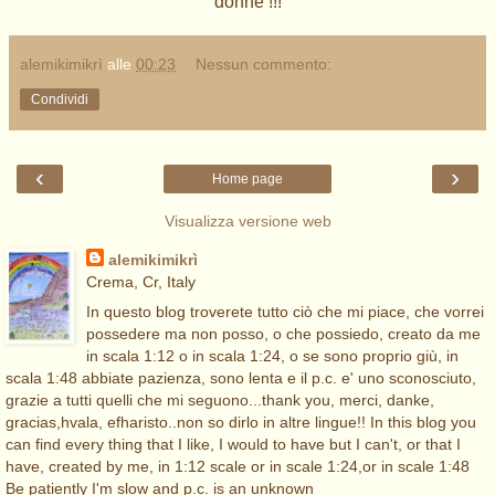
donne !!!
alemikimikrì
alle
00:23
Nessun commento:
Condividi
‹
›
Home page
Visualizza versione web
alemikimikrì
Crema, Cr, Italy
In questo blog troverete tutto ciò che mi piace, che vorrei
possedere ma non posso, o che possiedo, creato da me
in scala 1:12 o in scala 1:24, o se sono proprio giù, in
scala 1:48 abbiate pazienza, sono lenta e il p.c. e' uno sconosciuto,
grazie a tutti quelli che mi seguono...thank you, merci, danke,
gracias,hvala, efharisto..non so dirlo in altre lingue!! In this blog you
can find every thing that I like, I would to have but I can't, or that I
have, created by me, in 1:12 scale or in scale 1:24,or in scale 1:48
Be patiently I'm slow and p.c. is an unknown