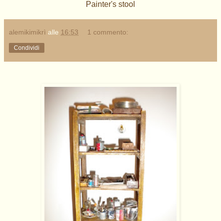
Painter's stool
alemikimikrì
alle
16:53
1 commento:
Condividi